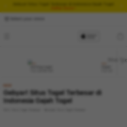
ua
Gebyar! Situs Togel Terbesar di Indonesia Gajah Togel
GAJ
Daftar Disini !
Select your store
Cart
NEW
NEW
betting togel
Gajah Togel
From $8.008 SGD
From $807.77 SGD
NEW
Gebyar! Situs Togel Terbesar di
Indonesia Gajah Togel
SKU:
Situs Togel Terbesar
Barcode:
Situs Togel Terbesar