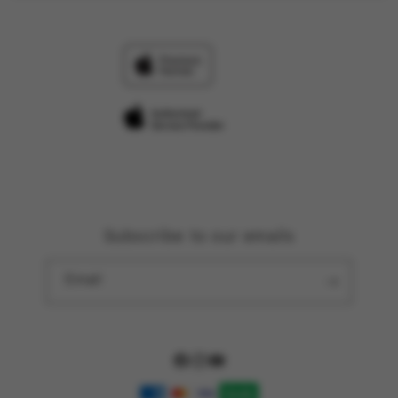
Find an iStudio near you
Contact Us
Trade-in
situs gajah togel
Why Shop at iStudio
FAQ
Traveller’s Reservation
Elush Corporate Website
Privacy Policy
Site Terms of Use
Subscribe to our emails
Email
Facebook
Instagram
YouTube
Payment