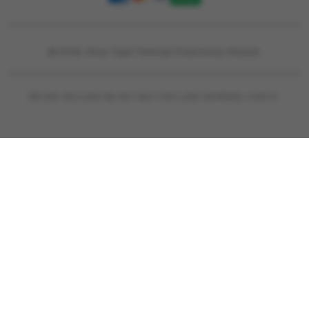
methods
© 2026,
Situs Togel Terbesar
Powered by Shopify
PRICES INCLUDE 9% GST BUT EXCLUDE SHIPPING COSTS.
S
i
n
g
l
e
c
o
l
u
m